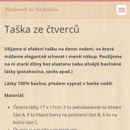
Patchwork na Náchodsku
Taška ze čtverců
Ušijeme si efektní tašku na denní nošení,
ve které
můžeme elegantně schovat
i menší nákup
. Použijeme
na ni starší džíny bez elastanu nebo silnější bavlněné
látky (potahovina, závěs apod.)
Látky 100% bavlna, předem vyprat v horké vodě!
Materiál:
Čtverce látky 17 x 17cm: 3 ks jednobarevné na střední
část A, 8 ks hlavní barvy na postranní část B, 6 ks na
boční část C,
Čtverce si označte samolepkami,