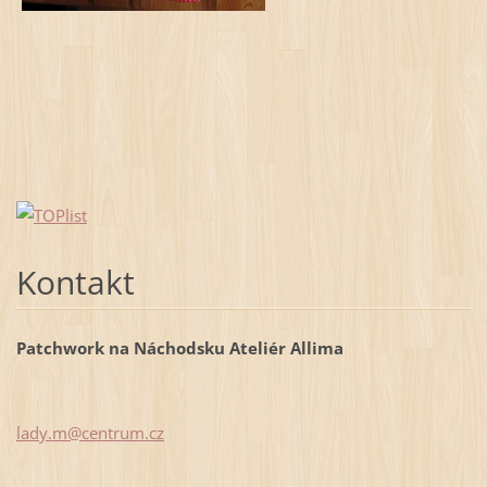
Kontakt
Patchwork na Náchodsku Ateliér Allima
lady.m@c
entrum.c
z