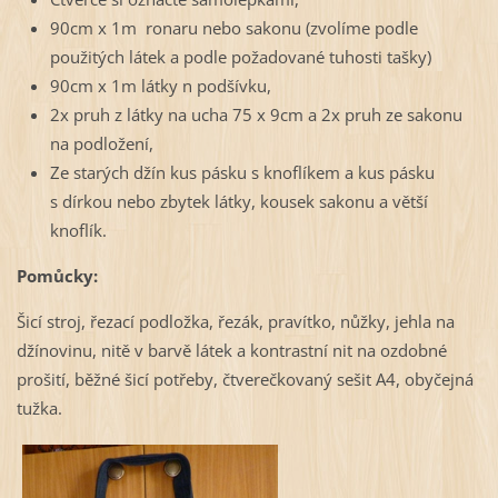
90cm x 1m ronaru nebo sakonu (zvolíme podle
použitých látek a podle požadované tuhosti tašky)
90cm x 1m látky n podšívku,
2x pruh z látky na ucha 75 x 9cm a 2x pruh ze sakonu
na podložení,
Ze starých džín kus pásku s knoflíkem a kus pásku
s dírkou nebo zbytek látky, kousek sakonu a větší
knoflík.
Pomůcky:
Šicí stroj, řezací podložka, řezák, pravítko, nůžky, jehla na
džínovinu, nitě v barvě látek a kontrastní nit na ozdobné
prošití, běžné šicí potřeby, čtverečkovaný sešit A4, obyčejná
tužka.