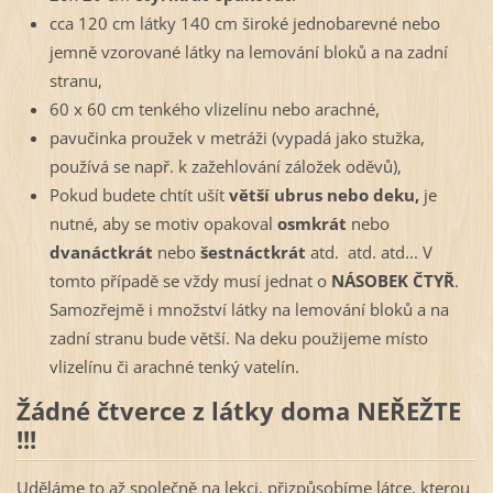
cca 120 cm látky 140 cm široké jednobarevné nebo
jemně vzorované látky na lemování bloků a na zadní
stranu,
60 x 60 cm tenkého vlizelínu nebo arachné,
pavučinka proužek v metráži (vypadá jako stužka,
používá se např. k zažehlování záložek oděvů),
Pokud budete chtít ušít
větší ubrus nebo deku,
je
nutné, aby se motiv opakoval
osmkrát
nebo
dvanáctkrát
nebo
šestnáctkrát
atd.
atd. atd... V
tomto případě se vždy musí jednat o
NÁSOBEK ČTYŘ
.
Samozřejmě i množství látky na lemování bloků a na
zadní stranu bude větší. Na deku použijeme místo
vlizelínu či arachné tenký vatelín.
Žádné čtverce z látky doma NEŘEŽTE
!!!
Uděláme to až společně na lekci, přizpůsobíme látce, kterou