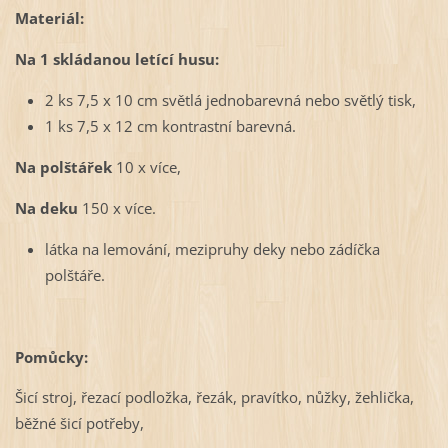
Materiál:
Na 1 skládanou letící husu:
2 ks 7,5 x 10 cm světlá jednobarevná nebo světlý tisk,
1 ks 7,5 x 12 cm kontrastní barevná.
Na polštářek
10 x více,
Na deku
150 x více.
látka na lemování, mezipruhy deky nebo zádíčka
polštáře.
Pomůcky:
Šicí stroj, řezací podložka, řezák, pravítko, nůžky, žehlička,
běžné šicí potřeby,