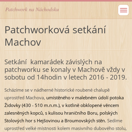
Patchwork na Náchodsku
Patchworková setkání
Machov
Setkání kamarádek závislých na
patchworku se konaly v Machově vždy v
sobotu od 14hodin v letech 2016 - 2019.
Scházíme se v nádherné historické roubené chalupě
uprostřed Machova,
umístěného v malebném údolí potoka
Židovky (430 - 510 m.n.m.), v kotlině obklopené věncem
zalesněných kopců, s kulisou hraničního Boru, polských
Stolových hor s Hejšovinou a Broumovských stěn.
Sedíme
uprostřed velké místnosti kolem masivního dubového stolu,