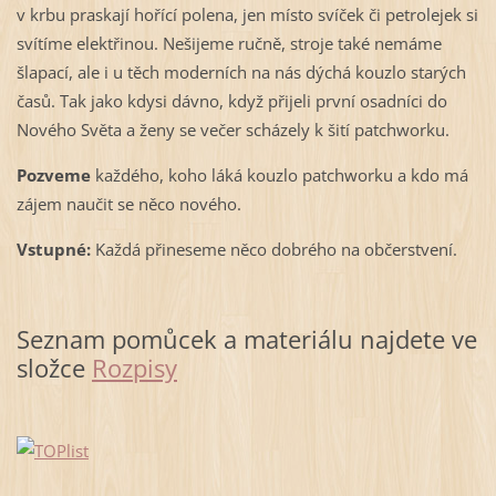
v krbu praskají hořící polena, jen místo svíček či petrolejek si
svítíme elektřinou. Nešijeme ručně, stroje také nemáme
šlapací, ale i u těch moderních na nás dýchá kouzlo starých
časů. Tak jako kdysi dávno, když přijeli první osadníci do
Nového Světa a ženy se večer scházely k šití patchworku.
Pozveme
každého, koho láká kouzlo patchworku a kdo má
zájem naučit se něco nového.
Vstupné:
Každá přineseme něco dobrého na občerstvení.
Seznam pomůcek a materiálu najdete ve
složce
Rozpisy