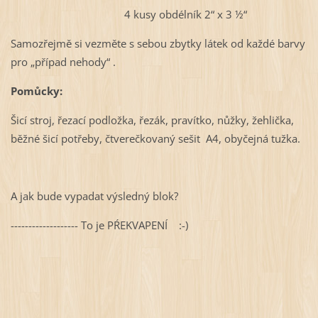
4 kusy obdélník 2“ x 3 ½“
Samozřejmě si vezměte s sebou zbytky látek od každé barvy
pro „případ nehody“ .
Pomůcky:
Šicí stroj, řezací podložka, řezák, pravítko, nůžky, žehlička,
běžné šicí potřeby, čtverečkovaný sešit A4, obyčejná tužka.
A jak bude vypadat výsledný blok?
------------------- To je PŔEKVAPENÍ :-)