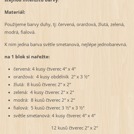
Materiál:
Použijeme barvy duhy, tj: červená, oranžová, žlutá, zelená,
modrá, fialová.
K nim jedna barva světle smetanová, nejlépe jednobarevná.
na 1 blok si nařežte:
červená: 4 kusy čtverec 4“ x 4“
oranžová: 4 kusy obdélník 2“ x 3 ½“
žlutá: 8 kusů čtverec 2“ x 2“
zelená: 4 kusy čtverec 2“ x 2“
modrá: 8 kusů čtverec 2“ x 2“
fialová: 5 kusů čtverec 3 ½“ x 3 ½“
světle smetanová: 4 kusy čtverec 4“ x 4“
12 kusů čtverec 2“ x 2“