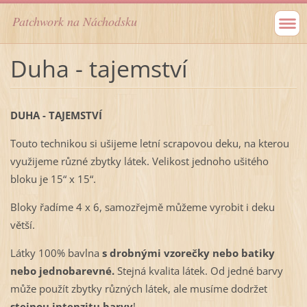
Patchwork na Náchodsku
Duha - tajemství
DUHA - TAJEMSTVÍ
Touto technikou si ušijeme letní scrapovou deku, na kterou
využijeme různé zbytky látek. Velikost jednoho ušitého
bloku je 15“ x 15“.
Bloky řadíme 4 x 6, samozřejmě můžeme vyrobit i deku
větší.
Látky 100% bavlna
s drobnými vzorečky nebo batiky
nebo jednobarevné.
Stejná kvalita látek. Od jedné barvy
může použít zbytky různých látek, ale musíme dodržet
stejnou intenzitu barvy
!