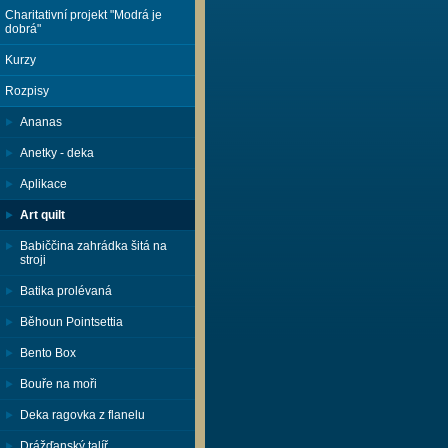
Charitativní projekt "Modrá je
dobrá"
Kurzy
Rozpisy
Ananas
Anetky - deka
Aplikace
Art quilt
Babiččina zahrádka šitá na
stroji
Batika prolévaná
Běhoun Pointsettia
Bento Box
Bouře na moři
Deka ragovka z flanelu
Drážďanský talíř