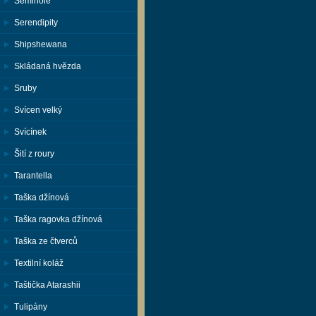
Seminole
Serendipity
Shipshewana
Skládaná hvězda
Sruby
Svícen velký
Svícínek
Šití z roury
Tarantella
Taška džínová
Taška ragovka džínová
Taška ze čtverců
Textilní koláž
Taštička Atarashii
Tulipány