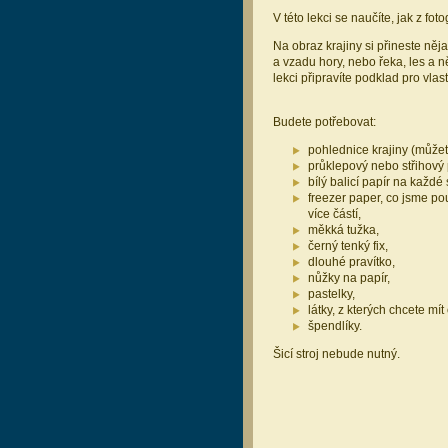
V této lekci se naučíte, jak z foto
Na obraz krajiny si přineste něja
a vzadu hory, nebo řeka, les a 
lekci připravíte podklad pro vlas
Budete potřebovat:
pohlednice krajiny (můžete
průklepový nebo střihový 
bílý balicí papír na každé
freezer paper, co jsme pou
více částí,
měkká tužka,
černý tenký fix,
dlouhé pravítko,
nůžky na papír,
pastelky,
látky, z kterých chcete mít
špendlíky.
Šicí stroj nebude nutný.