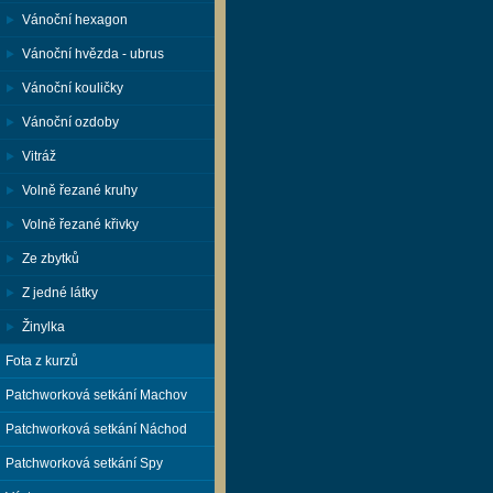
Vánoční hexagon
Vánoční hvězda - ubrus
Vánoční kouličky
Vánoční ozdoby
Vitráž
Volně řezané kruhy
Volně řezané křivky
Ze zbytků
Z jedné látky
Žinylka
Fota z kurzů
Patchworková setkání Machov
Patchworková setkání Náchod
Patchworková setkání Spy