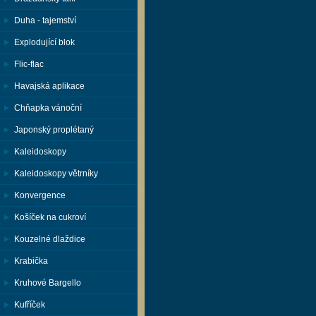
Duha - tajemství
Explodující blok
Flic-flac
Havajská aplikace
Chňapka vánoční
Japonský proplétaný
Kaleidoskopy
Kaleidoskopy větrníky
Konvergence
Košíček na cukroví
Kouzelné dlaždice
Krabička
Kruhové Bargello
Kufříček