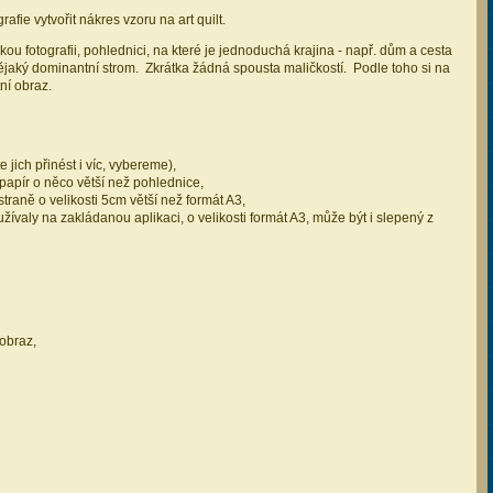
grafie vytvořit nákres vzoru na art quilt.
kou fotografii, pohlednici, na které je jednoduchá krajina - např. dům a cesta
nějaký dominantní strom. Zkrátka žádná spousta maličkostí. Podle toho si na
tní obraz.
 jich přinést i víc, vybereme),
papír o něco větší než pohlednice,
 straně o velikosti 5cm větší než formát A3,
žívaly na zakládanou aplikaci, o velikosti formát A3, může být i slepený z
 obraz,