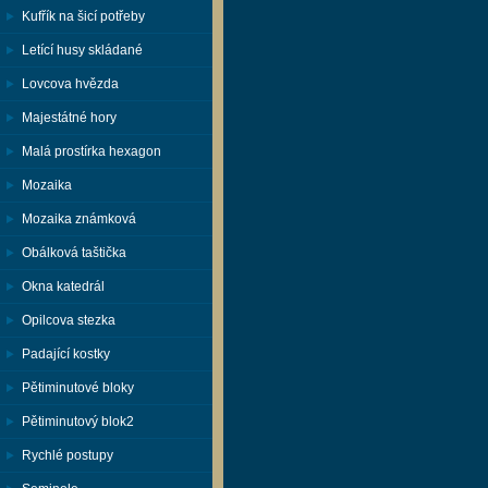
Kufřík na šicí potřeby
Letící husy skládané
Lovcova hvězda
Majestátné hory
Malá prostírka hexagon
Mozaika
Mozaika známková
Obálková taštička
Okna katedrál
Opilcova stezka
Padající kostky
Pětiminutové bloky
Pětiminutový blok2
Rychlé postupy