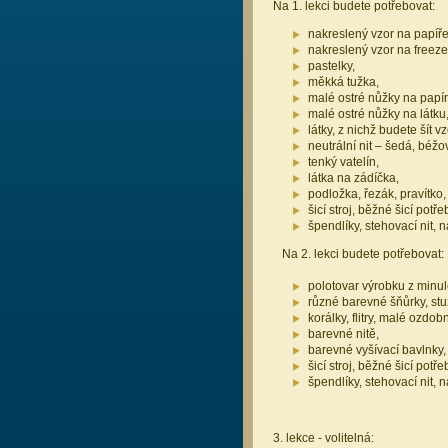
Na 1. lekci budete potřebovat:
nakreslený vzor na papíře
nakreslený vzor na freeze
pastelky,
měkká tužka,
malé ostré nůžky na papír
malé ostré nůžky na látku
látky, z nichž budete šít vz
neutrální nit – šedá, béžo
tenký vatelín,
látka na zádíčka,
podložka, řezák, pravítko,
šicí stroj, běžné šicí pot
špendlíky, stehovací nit, 
Na 2. lekci budete potřebovat:
polotovar výrobku z minul
různé barevné šňůrky, stu
korálky, flitry, malé ozdob
barevné nitě,
barevné vyšívací bavlnky,
šicí stroj, běžné šicí pot
špendlíky, stehovací nit, ná
3. lekce - volitelná: