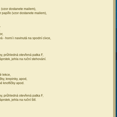
 (vzor dostanete mailem),
r papíře (vzor dostanete mailem),
,
,
or,
vá - horní i navinutá na spodní cívce,
řeby, průhledná otevřená patka F,
náprstek, jehla na ruční stehování.
é lekce,
žky, krepinky, apod,
né knoflíčky apod.
řeby, průhledná otevřená patka F,
prstek, jehla na ruční šití.