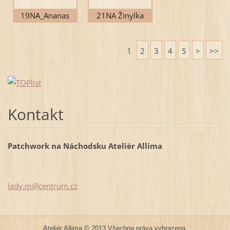
19NA_Ananas
21NA Žinylka
1
2
3
4
5
>
>>
Kontakt
Patchwork na Náchodsku Ateliér Allima
lady.m@c
entrum.c
z
Ateliér Allima © 2013 Všechna práva vyhrazena.