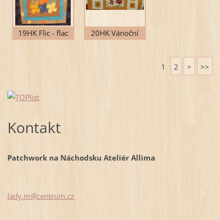
19HK Flic - flac
20HK Vánoční
ubrus
1
2
>
>>
Kontakt
Patchwork na Náchodsku Ateliér Allima
lady.m@c
entrum.c
z