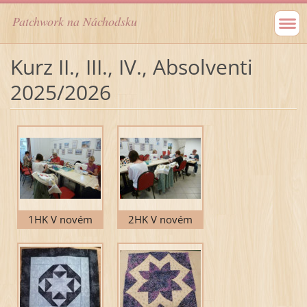
Patchwork na Náchodsku
Kurz II., III., IV., Absolventi
2025/2026
1HK V novém
2HK V novém
místě
místě