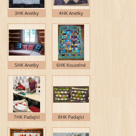
3HK Anetky
4HK Anetky
5HK Anetky
6HK Kouzelné
dlaždice
7HK Padající
8HK Padající
kostky
kostky