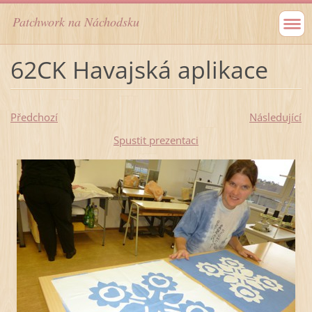
Patchwork na Náchodsku
62CK Havajská aplikace
Předchozí
Následující
Spustit prezentaci