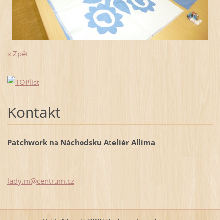
« Zpět
Kontakt
Patchwork na Náchodsku Ateliér Allima
lady.m@c
entrum.c
z