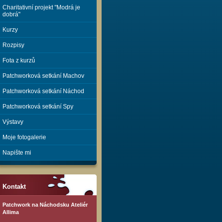
Charitativní projekt "Modrá je
dobrá"
Kurzy
Rozpisy
Fota z kurzů
Patchworková setkání Machov
Patchworková setkání Náchod
Patchworková setkání Spy
Výstavy
Moje fotogalerie
Napište mi
Kontakt
Patchwork na Náchodsku Ateliér
Allima