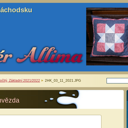
Náchodsku
Náchodsku
kročilý, Základní 2021/2022
2HK_03_11_2021.JPG
hvězda