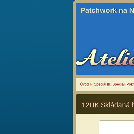
Patchwork na 
Patchwork na 
Úvod
Speciál III., Speciál. Po
12HK Skládaná 