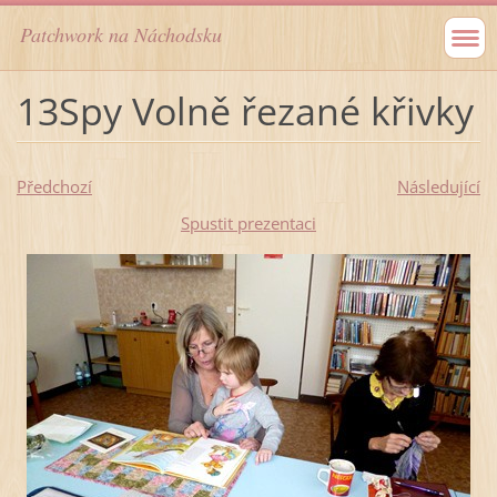
Patchwork na Náchodsku
13Spy Volně řezané křivky
Předchozí
Následující
Spustit prezentaci