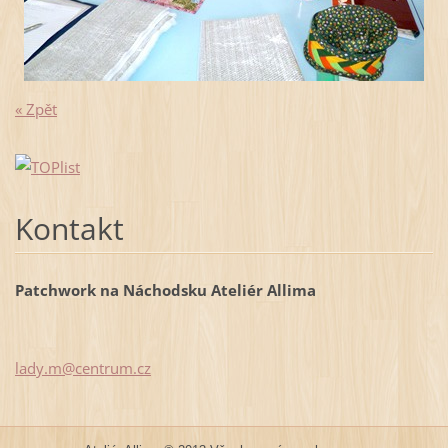
« Zpět
Kontakt
Patchwork na Náchodsku Ateliér Allima
lady.m@c
entrum.c
z