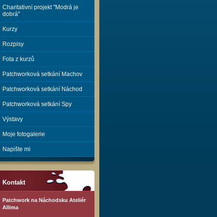
Charitativní projekt "Modrá je
dobrá"
Kurzy
Rozpisy
Fota z kurzů
Patchworková setkání Machov
Patchworková setkání Náchod
Patchworková setkání Spy
Výstavy
Moje fotogalerie
Napište mi
Kontakt
Patchwork na Náchodsku Ateliér
Allima