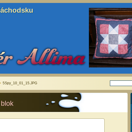
Náchodsku
Náchodsku
5Spy_10_01_15.JPG
 blok