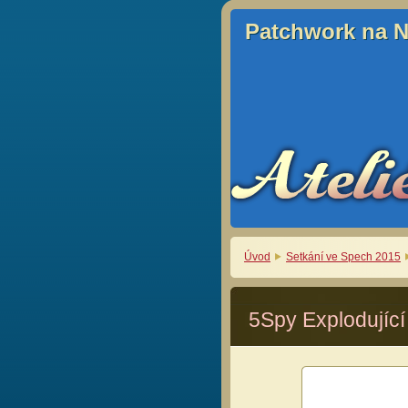
Patchwork na 
Patchwork na 
Úvod
Setkání ve Spech 2015
5Spy Explodující