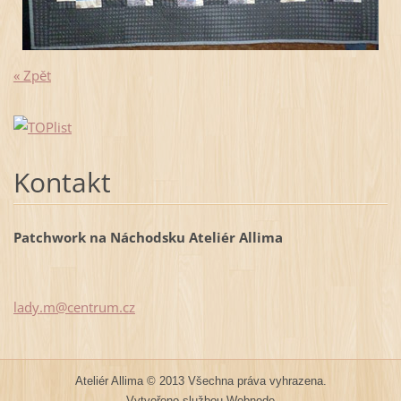
« Zpět
Kontakt
Patchwork na Náchodsku Ateliér Allima
lady.m@c
entrum.c
z
Ateliér Allima © 2013 Všechna práva vyhrazena.
Vytvořeno službou
Webnode