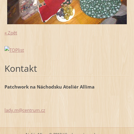
« Zpět
Kontakt
Patchwork na Náchodsku Ateliér Allima
lady.m@c
entrum.c
z