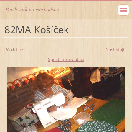
Patchwork na Náchodsku
82MA Košíček
Předchozí
Následující
Spustit prezentaci